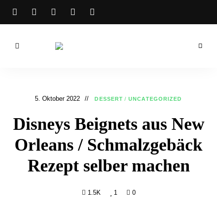
Bibichworld
Rezepte –
Backrezepte
5. Oktober 2022
DESSERT
/
UNCATEGORIZED
&
Disneys Beignets aus New
Kochrezepte
Orleans / Schmalzgebäck
Rezept selber machen
1.5K
1
0