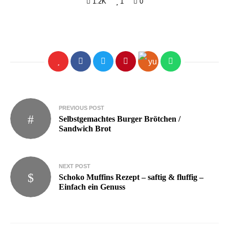
1.2K
1
0
Beitragsnavigation
PREVIOUS POST
Selbstgemachtes Burger Brötchen /
Sandwich Brot
NEXT POST
Schoko Muffins Rezept – saftig & fluffig –
Einfach ein Genuss