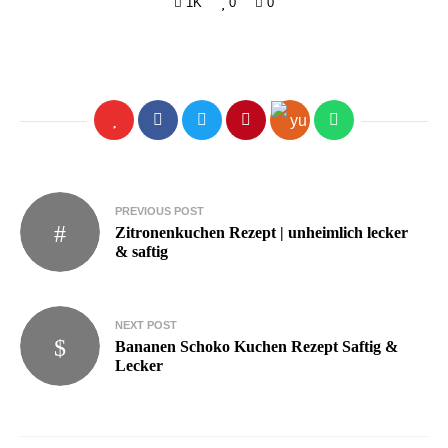
1K
0
0
Beitragsnavigation
PREVIOUS POST
Zitronenkuchen Rezept | unheimlich lecker
& saftig
NEXT POST
Bananen Schoko Kuchen Rezept Saftig &
Lecker