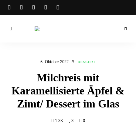
Bibichworld
Rezepte –
Backrezepte
5. Oktober 2022
DESSERT
&
Milchreis mit
Kochrezepte
Karamellisierte Äpfel &
Zimt/ Dessert im Glas
1.3K
3
0