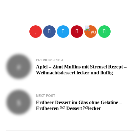
Beitragsnavigation
PREVIOUS POST
Apfel – Zimt Muffins mit Streusel Rezept –
Weihnachtsdessert lecker und fluffig
NEXT POST
Erdbeer Dessert im Glas ohne Gelatine –
Erdbeeren ￼ Dessert ￼lecker