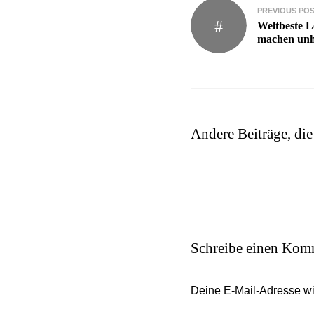
Beitragsnavigati
PREVIOUS PO
Weltbeste L
machen unh
Andere Beiträge, die
Schreibe einen Kom
Deine E-Mail-Adresse wird