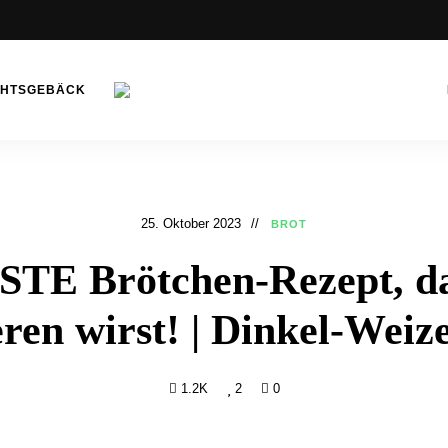
CHTSGEBÄCK
Bibichworld
Rezepte –
Backrezepte
&
25. Oktober 2023
BROT
Kochrezepte
STE Brötchen-Rezept, da
ren wirst! | Dinkel-Weiz
1.2K
2
0