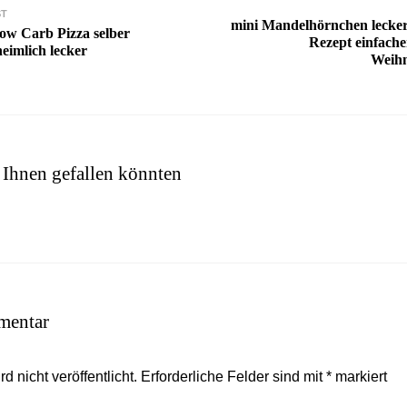
on
ST
mini Mandelhörnchen lecke
ow Carb Pizza selber
Rezept einfacher
eimlich lecker
Weihn
 Ihnen gefallen könnten
mentar
 nicht veröffentlicht.
Erforderliche Felder sind mit
*
markiert