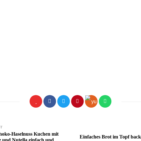
on
ST
hoko-Haselnuss Kuchen mit
Einfaches Brot im Topf bac
 und Nutella einfach und