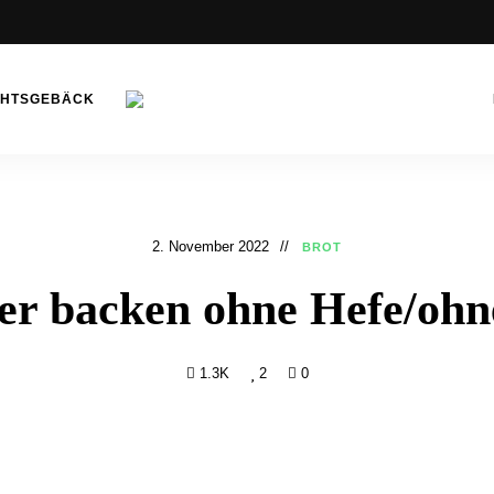
CHTSGEBÄCK
Bibichworld
Rezepte –
Backrezepte
&
2. November 2022
BROT
Kochrezepte
ber backen ohne Hefe/ohn
1.3K
2
0