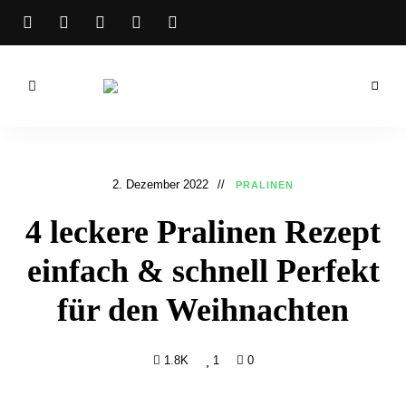
Bibichworld
Rezepte –
Backrezepte
2. Dezember 2022
PRALINEN
&
4 leckere Pralinen Rezept
Kochrezepte
einfach & schnell Perfekt
für den Weihnachten
1.8K
1
0