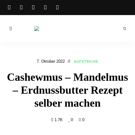
Bibichworld
Rezepte –
Backrezepte
7. Oktober 2022
AUFSTRICHE
&
Cashewmus – Mandelmus
Kochrezepte
– Erdnussbutter Rezept
selber machen
1.7K
0
0